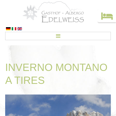
HOME
CAMERE
INVERNO
MONTANO
Prezzi
A
TIRES
CREDO
ATTIVITÀ
Offerte
Vacanze senz’auto