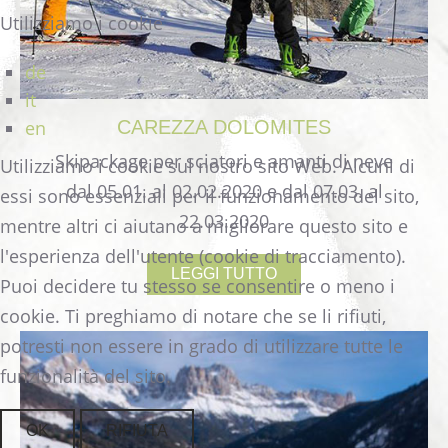
Utilizziamo i cookie
de
it
en
CAREZZA
DOLOMITES
Skipackage per sciatori e amanti di neve
Utilizziamo i cookie sul nostro sito Web. Alcuni di
dal 05.01. al 02.02.2020 e dal 07.03. al
essi sono essenziali per il funzionamento del sito,
22.03.2020
mentre altri ci aiutano a migliorare questo sito e
l'esperienza dell'utente (cookie di tracciamento).
LEGGI TUTTO
Puoi decidere tu stesso se consentire o meno i
cookie. Ti preghiamo di notare che se li rifiuti,
potresti non essere in grado di utilizzare tutte le
funzionalità del sito.
OK
RIFIUTA