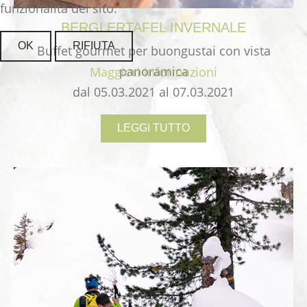
funzionalità del sito.
BERGLERTAFEL
INVERNALE
OK
RIFIUTA
Buffet gourmet per buongustai con vista
panoramica
Maggiori informazioni
dal 05.03.2021 al 07.03.2021
LEGGI TUTTO