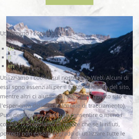
Utilizziamo i cookie
de
it
en
Utilizziamo i cookie sul nostro sito Web. Alcuni di
essi sono essenziali per il funzionamento del sito,
mentre altri ci aiutano a migliorare questo sito e
l'esperienza dell'utente (cookie di tracciamento).
Puoi decidere tu stesso se consentire o meno i
cookie. Ti preghiamo di notare che se li rifiuti,
potresti non essere in grado di utilizzare tutte le