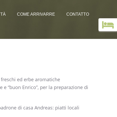
ITÀ
COME ARRIVARRE
CONTATTO
Libro degli ospiti
e senz’auto
ini
m Albergo Edelweiss
i freschi ed erbe aromatiche
e e “buon Enrico”, per la preparazione di
adrone di casa Andreas: piatti locali