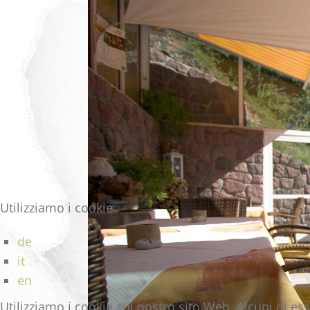
Utilizziamo i cookie
de
it
en
Utilizziamo i cookie sul nostro sito Web. Alcuni di ess