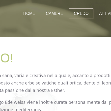
HOME
CAMERE
CREDO
ATTIV
Prezzi
Offerte
Vacanz
Immag
O!
Webca
sana, varia e creativa nella quale, accanto a prodott
sto anche erbe selvatiche quali ortica, dente di leon
ta passione dalla nostra Esther.
go Edelweiss viene inoltre curata personalmente dal p
adizione mediterranea.