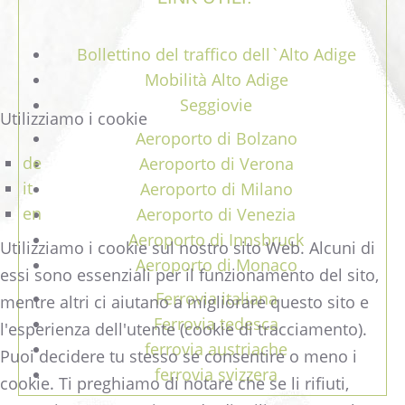
Bollettino del traffico dell`Alto Adige
Mobilità Alto Adige
Seggiovie
Utilizziamo i cookie
Aeroporto di Bolzano
de
Aeroporto di Verona
it
Aeroporto di Milano
en
Aeroporto di Venezia
Aeroporto di Innsbruck
Utilizziamo i cookie sul nostro sito Web. Alcuni di
Aeroporto di Monaco
essi sono essenziali per il funzionamento del sito,
Ferrovia italiana
mentre altri ci aiutano a migliorare questo sito e
Ferrovia tedesca
l'esperienza dell'utente (cookie di tracciamento).
ferrovia austriache
Puoi decidere tu stesso se consentire o meno i
ferrovia svizzera
cookie. Ti preghiamo di notare che se li rifiuti,