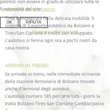
potresti non essere in grado di utilizzare tutte le
funzionalità del sito.
ARRIVO IN AUTOBUS:
Tires è impegnata nella delicata mobilità. Il
OK
RIFIUTA
sistema di trasporto pubblico da Bolzano a
Maggiori informazioni
Tires/San Cipriano é molto ben sviluppato.
L'autobus si ferma ogni ora a pochi metri da
casa nostra.
ARRIVO IN TRENO:
Se arrivate in treno, nelle immediate vicinanze
della stazione ferroviaria di Bolzano trovate
anche il terminal degli autobus.
L’autobus numero 185 percorre tutti i giorni la
tratta Bolzano-Tires-San Cipriano-Carezza/passo