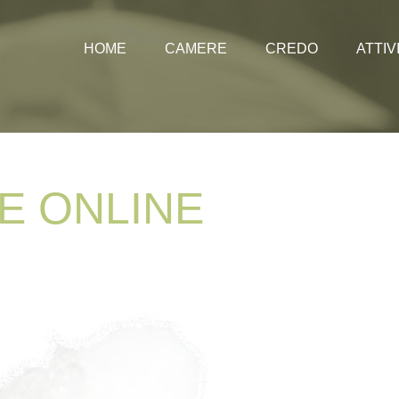
HOME
CAMERE
CREDO
ATTIV
Prezzi
Offerte
Vacanz
Immag
E
ONLINE
Webca