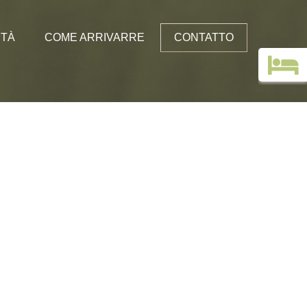
ITÀ
COME ARRIVARRE
CONTATTO
Libro degli ospiti
e senz’auto
ini
m Albergo Edelweiss