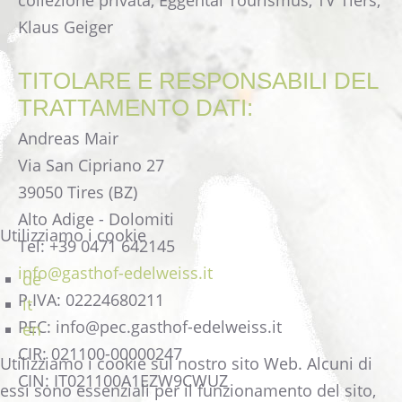
collezione privata, Eggental Tourismus, TV Tiers,
Klaus Geiger
TITOLARE E RESPONSABILI DEL
TRATTAMENTO DATI:
Andreas Mair
Via San Cipriano 27
39050 Tires (BZ)
Alto Adige - Dolomiti
Utilizziamo i cookie
Tel: +39 0471 642145
info@gasthof-edelweiss.it
de
P.IVA: 02224680211
it
PEC: info@pec.gasthof-edelweiss.it
en
CIR: 021100-00000247
Utilizziamo i cookie sul nostro sito Web. Alcuni di
CIN: IT021100A1EZW9CWUZ
essi sono essenziali per il funzionamento del sito,