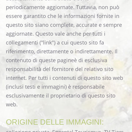
Immagini
periodicamente aggiornate. Tuttavia, non può
essere garantito che le informazioni fornite in
Webcam Albergo Edelweiss
questo sito siano complete, accurate e sempre
COME ARRIVARRE
aggiornate. Questo vale anche per tutti i
CONTATTO
collegamenti ("link") a cui questo sito fa
Libro degli ospiti
riferimento, direttamente o indirettamente. Il
contenuto di queste pagineè di esclusiva
responsabilità del fornitore del relativo sito
internet. Per tutti i contenuti di questo sito web
(inclusi testi e immagini) è responsabile
esclusivamente il proprietario di questo sito
web.
ORIGINE DELLE IMMAGINI: