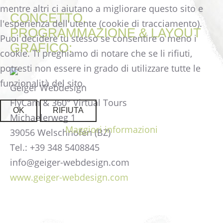
mentre altri ci aiutano a migliorare questo sito e
CONCETTO,
l'esperienza dell'utente (cookie di tracciamento).
PROGRAMMAZIONE & LAYOUT
Puoi decidere tu stesso se consentire o meno i
GRAFICO:
cookie. Ti preghiamo di notare che se li rifiuti,
potresti non essere in grado di utilizzare tutte le
funzionalità del sito.
Geiger Webdesign
FlyCam & 360° Virtual Tours
OK
RIFIUTA
Michaelerweg 1
Maggiori informazioni
39056 Welschnofen (BZ)
Tel.: +39 348 5408845
info@geiger-webdesign.com
www.geiger-webdesign.com