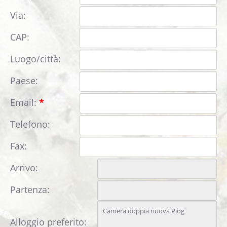
Immagini
Via:
Webcam Albergo Edelweiss
CAP:
COME ARRIVARRE
Luogo/città:
CONTATTO
Paese:
Libro degli ospiti
Email:
*
Telefono:
Fax:
Arrivo:
Partenza:
Alloggio preferito: