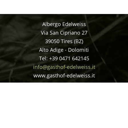
Albergo Edelweiss
Via San Cipriano 27
39050 Tires (BZ)
Alto Adige - Dolomiti
Tel: +39 0471 642145
info@gasthof-edelweiss.it
www.gasthof-edelweiss.it
TA
PRIVACY
CIN: IT021100A1EZW9CWUZ
PART.IVA: 02224680211
© GEIGER W