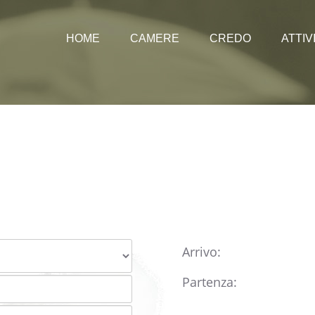
HOME
CAMERE
CREDO
ATTIV
Prezzi
Offerte
Vacanz
Immag
Webca
Arrivo:
Partenza: