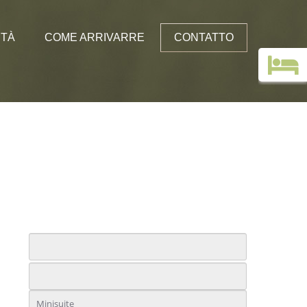
ITÀ
COME ARRIVARRE
CONTATTO
Libro degli ospiti
e senz’auto
ini
m Albergo Edelweiss