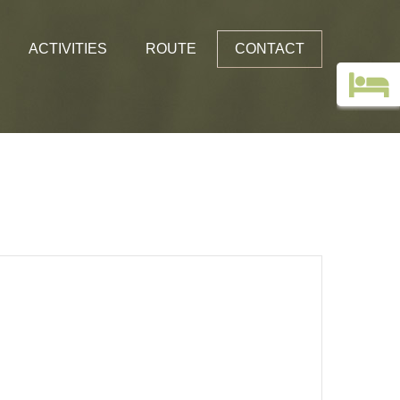
ACTIVITIES
ROUTE
CONTACT
Top deals
Guestbook
Holiday without a car!
Images
Webcam Edelweiss