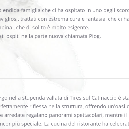
endida famiglia che ci ha ospitato in uno degli scorci
vigliosi, trattati con estrema cura e fantasia, che ci
bina , che di solito è molto esigente.
ati ospiti nella parte nuova chiamata Piog.
ergo nella stupenda vallata di Tires sul Catinaccio è
rfettamente riflessa nella struttura, offrendo un'oasi 
 arredate regalano panorami spettacolari, mentre il 
or più speciale. La cucina del ristorante ha celebrato 