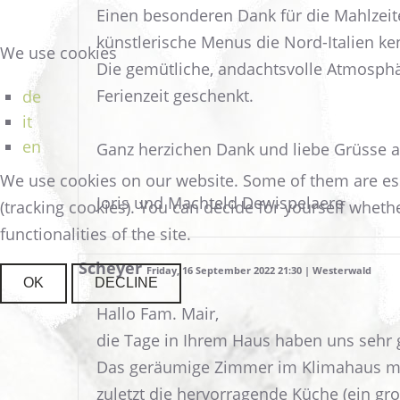
Einen besonderen Dank für die Mahlzeit
künstlerische Menus die Nord-Italien ke
We use cookies
Die gemütliche, andachtsvolle Atmosphä
Ferienzeit geschenkt.
de
it
en
Ganz herzichen Dank und liebe Grüsse 
We use cookies on our website. Some of them are essen
Joris und Machteld Dewispelaere
(tracking cookies). You can decide for yourself whethe
functionalities of the site.
Scheyer
Friday, 16 September 2022 21:30 | Westerwald
OK
DECLINE
Hallo Fam. Mair,
die Tage in Ihrem Haus haben uns sehr g
Das geräumige Zimmer im Klimahaus mit 
zuletzt die hervorragende Küche (ein gr