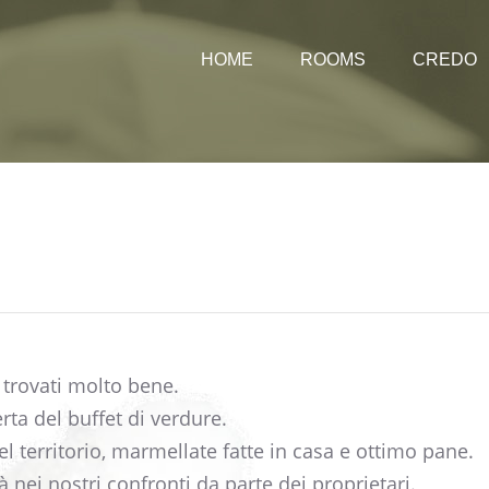
HOME
ROOMS
CREDO
Rates
 trovati molto bene.
erta del buffet di verdure.
el territorio, marmellate fatte in casa e ottimo pane.
tà nei nostri confronti da parte dei proprietari.