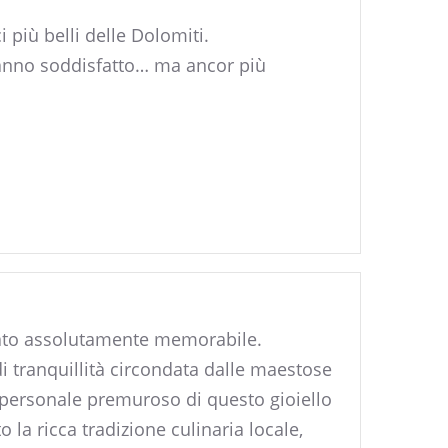
 più belli delle Dolomiti.
 hanno soddisfatto… ma ancor più
 stato assolutamente memorabile.
di tranquillità circondata dalle maestose
personale premuroso di questo gioiello
la ricca tradizione culinaria locale,