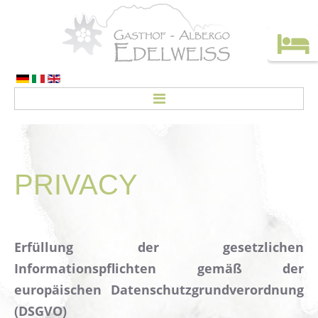
HOME
ZIMMER
PRIVACY
Preise
CREDO
AKTIVITÄTEN
Erfüllung der gesetzlichen
Informationspflichten gemäß der
Angebote
europäischen Datenschutzgrundverordnung
Urlaub ohne Auto!
(DSGVO)