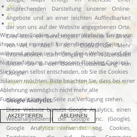
de
ansprechenden Darstellung unserer Online-
it
Angebote und an einer leichten Auffindbarkeit
en
der von uns auf der Website angegebenen Orte.
Wir nutzen Cookies auf unserer Website. Einige von
Dies stellt ein berechtigtes Interesse im Sinne
ihnen sind essenziell für den Betrieb der Seite,
von Art. 6 Abs. 1 lit. f DSGVO dar. Mehr
während andere uns helfen, diese Website und die
Informationen zum Umgang mit Nutzerdaten
Nutzererfahrung zu verbessern (Tracking Cookies).
finden Sie in der Datenschutzerklärung von
Sie können selbst entscheiden, ob Sie die Cookies
Google:
zulassen möchten. Bitte beachten Sie, dass bei einer
https://www.google.de/intl/de/policies/privacy
.
Ablehnung womöglich nicht mehr alle
Funktionalitäten der Seite zur Verfügung stehen.
Google Analytics:
Diese Website benutzt Google Analytics, einen
AKZEPTIEREN
ABLEHNEN
Webanalysedienst der Google Inc. (Google).
Weitere Informationen
Google Analytics verwendet sog. Cookies,