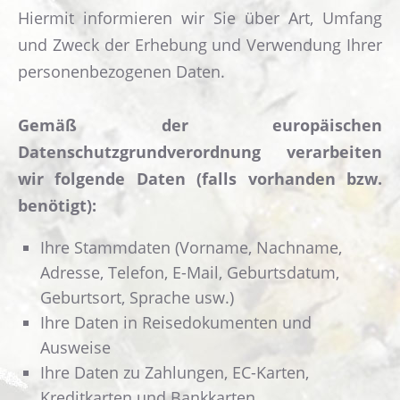
Bilder
Hiermit informieren wir Sie über Art, Umfang
und Zweck der Erhebung und Verwendung Ihrer
Webcam Gasthof Edelweiss
personenbezogenen Daten.
ANFAHRT
KONTAKT
Gemäß der europäischen
Gästebuch
Datenschutzgrundverordnung verarbeiten
wir folgende Daten (falls vorhanden bzw.
benötigt):
Ihre Stammdaten (Vorname, Nachname,
Adresse, Telefon, E-Mail, Geburtsdatum,
Geburtsort, Sprache usw.)
Ihre Daten in Reisedokumenten und
Ausweise
Ihre Daten zu Zahlungen, EC-Karten,
Kreditkarten und Bankkarten