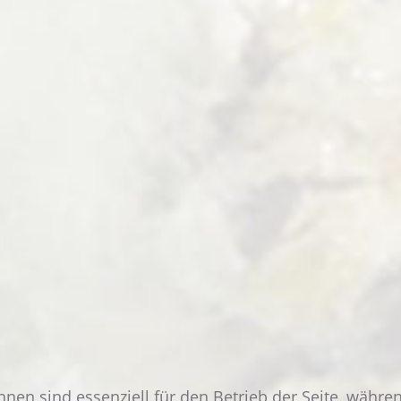
DOPPELZIMMER
NEUBAU
"PIOG"
WEITERLESEN
hnen sind essenziell für den Betrieb der Seite, währ