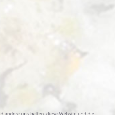
DOPPELZIMMER
GÄSTEHAUS
"UNTERPIOG"
WEITERLESEN
end andere uns helfen, diese Website und die