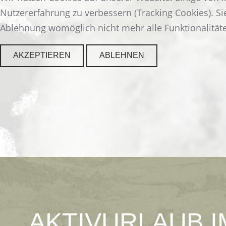
Nutzererfahrung zu verbessern (Tracking Cookies). Si
Ablehnung womöglich nicht mehr alle Funktionalitäte
DOPPELZIMMER
GASTHOF
WEITERLESEN
AKZEPTIEREN
ABLEHNEN
AKTIVURLAUB
I