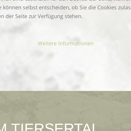
e können selbst entscheiden, ob Sie die Cookies zulas
n der Seite zur Verfügung stehen.
EINZELZIMMER
WEITERLESEN
Weitere Informationen
M
TIERSERTAL