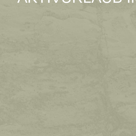
WETTER
Fr
Sa
max: 33°
max: 34°
min: 20°
min: 12°