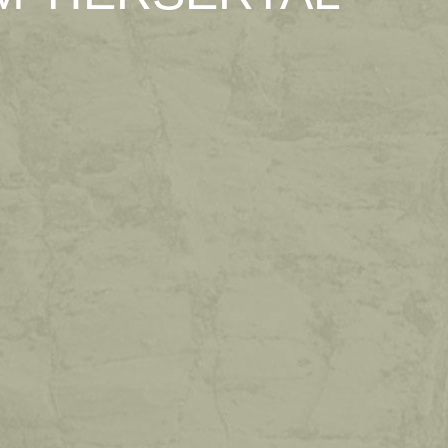
URLAUB
OHNE
AUTO!
Mit der kostenlosen Mobilcard in ganz
S
Südtirol unterwegs.
WEITERLESEN